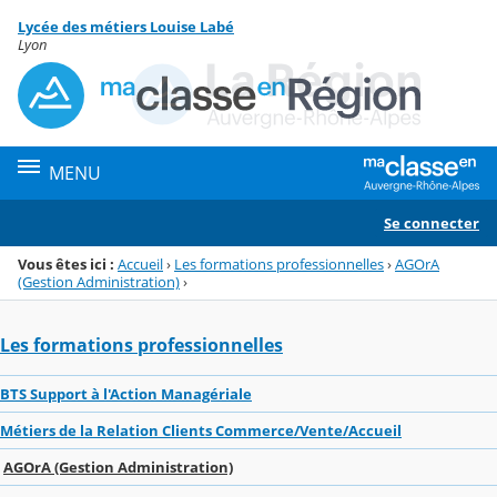
Panneau de gestion des cookies
Lycée des métiers Louise Labé
Menu de la rubrique
Contenu
Lyon
MENU
Se connecter
Vous êtes ici :
Accueil
›
Les formations professionnelles
›
AGOrA
(Gestion Administration)
›
Les formations professionnelles
BTS Support à l'Action Managériale
Métiers de la Relation Clients Commerce/Vente/Accueil
AGOrA (Gestion Administration)