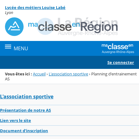
Panneau de gestion des cookies
Lycée des métiers Louise Labé
Menu de la rubrique
Contenu
Lyon
MENU
Se connecter
Vous êtes ici :
Accueil
›
L'association sportive
›
Planning d'entrainement
AS
L'association sportive
Présentation de notre AS
Lien vers le site
Document d'inscription