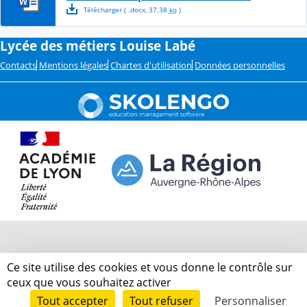
Télécharger
( .
docx
,
37.38
ko
)
Lycée des métiers Louise Labé
Contacts
Mentions légales
Chartes d'utilisation
Données personnelles
Ce site utilise des cookies et vous donne le contrôle sur
ceux que vous souhaitez activer
Tout accepter
Tout refuser
Personnaliser