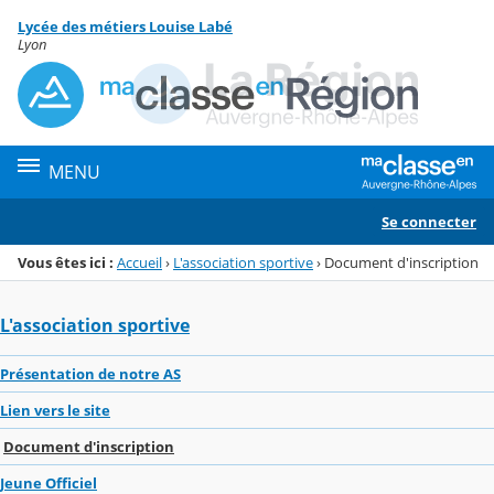
Panneau de gestion des cookies
Lycée des métiers Louise Labé
Menu de la rubrique
Contenu
Lyon
MENU
Se connecter
Vous êtes ici :
Accueil
›
L'association sportive
›
Document d'inscription
L'association sportive
Présentation de notre AS
Lien vers le site
Document d'inscription
Jeune Officiel