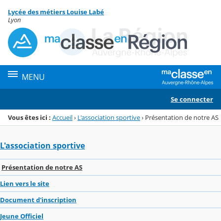
Panneau de gestion des cookies
Lycée des métiers Louise Labé
Menu de la rubrique
Contenu
Lyon
MENU
Se connecter
Vous êtes ici :
Accueil
›
L'association sportive
›
Présentation de notre AS
L'association sportive
Présentation de notre AS
Lien vers le site
Document d'inscription
Jeune Officiel