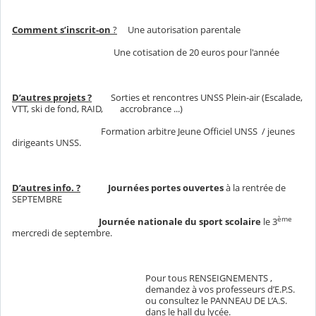
Comment s’inscrit-on
?
Une autorisation parentale
Une cotisation de 20 euros pour l'année
D’autres projets ?
Sorties et rencontres UNSS Plein-air (Escalade,
VTT, ski de fond, RAID, accrobrance ...)
Formation arbitre Jeune Officiel UNSS / jeunes
dirigeants UNSS.
D’autres info. ?
Journées portes ouvertes
à la rentrée de
SEPTEMBRE
ème
Journée nationale du sport scolaire
le 3
mercredi de septembre.
Pour tous RENSEIGNEMENTS ,
demandez à vos professeurs d’E.P.S.
ou consultez le PANNEAU DE L’A.S.
dans le hall du lycée.