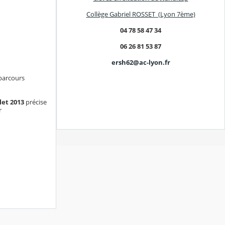
Collège Gabriel ROSSET (Lyon 7ème)
04 78 58 47 34
06 26 81 53 87
ersh62@ac-lyon.fr
 parcours
let 2013
précise
r