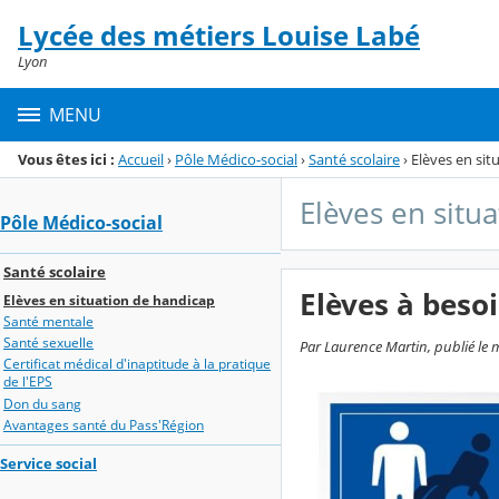
Panneau de gestion des cookies
Lycée des métiers Louise Labé
Menu de la rubrique
Contenu
Lyon
MENU
Vous êtes ici :
Accueil
›
Pôle Médico-social
›
Santé scolaire
›
Elèves en sit
Elèves en situ
Pôle Médico-social
Santé scolaire
Elèves à besoi
Elèves en situation de handicap
Santé mentale
Santé sexuelle
Par Laurence Martin, publié le 
Certificat médical d'inaptitude à la pratique
de l'EPS
Don du sang
Avantages santé du Pass'Région
Service social