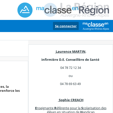
Se connecter
Laurence MARTIN
,
infirmière D.E. Conseillère de Santé
04 78 72 12 34
ou
04 78 69 63 49
es, la
renforce les
Sophie CREACH
E
nseignante
R
éférente pour la
S
colarisation des
élèves en situation de
H
andicap