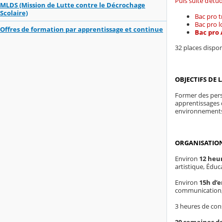
Puis suite d’étu
MLDS (Mission de Lutte contre le Décrochage
Scolaire)
Bac pro 
Bac pro 
Offres de formation par apprentissage et continue
Bac pro 
32 places dispo
OBJECTIFS DE
Former des perso
apprentissages d
environnements
ORGANISATION
Environ
12
heur
artistique, Éduc
Environ
15h d’
communication,
3 heures de con