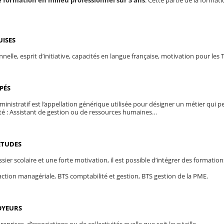
 formation en milieu professionnel sur 3 ans
. Cette partie de la forma
UISES
nnelle, esprit d’initiative, capacités en langue française, motivation pour le
UPÉS
inistratif est l’appellation générique utilisée pour désigner un métier qui p
ité : Assistant de gestion ou de ressources humaines…
ÉTUDES
ier scolaire et une forte motivation, il est possible d’intégrer des formatio
action managériale, BTS comptabilité et gestion, BTS gestion de la PME.
OYEURS