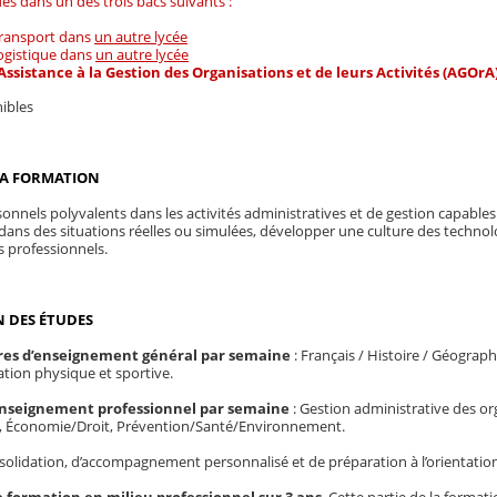
des dans un des trois bacs suivants :
transport dans
un autre lycée
logistique dans
un autre lycée
Assistance à la Gestion des Organisations et de leurs Activités (AGOrA
nibles
 LA FORMATION
nnels polyvalents dans les activités administratives et de gestion capables 
ans des situations réelles ou simulées, développer une culture des technolo
 professionnels.
 DES ÉTUDES
es d’enseignement général par semaine
: Français / Histoire / Géograp
ation physique et sportive.
enseignement professionnel par semaine
: Gestion administrative des org
 Économie/Droit, Prévention/Santé/Environnement.
solidation, d’accompagnement personnalisé et de préparation à l’orientatio