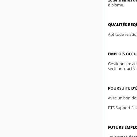
20 semaines de
diplôme.
QUALITÉS REQ
Aptitude relatio
EMPLOIS OCC
Gestionnaire adm
secteurs d’activ
POURSUITE D’
Avec un bon doss
BTS Support à l’
FUTURS EMPL