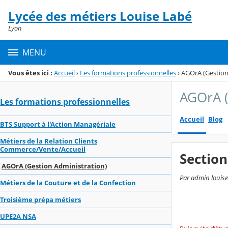
Panneau de gestion des cookies
Lycée des métiers Louise Labé
Menu de la rubrique
Contenu
Lyon
MENU
Vous êtes ici :
Accueil
›
Les formations professionnelles
›
AGOrA (Gestion
AGOrA (
Les formations professionnelles
Accueil
Blog
BTS Support à l'Action Managériale
Métiers de la Relation Clients
Commerce/Vente/Accueil
Section
AGOrA (Gestion Administration)
Par admin louise-
Métiers de la Couture et de la Confection
Troisième prépa métiers
UPE2A NSA