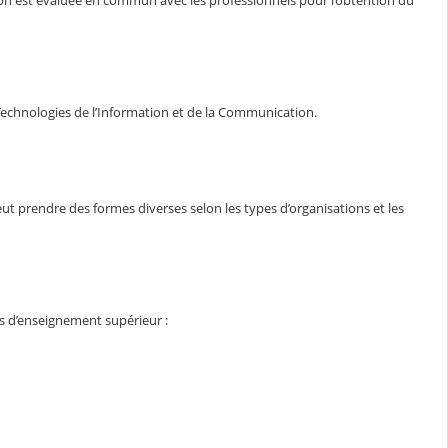
tion est évaluée en commun avec les professionnels pour l’obtention du
s Technologies de l’Information et de la Communication.
eut prendre des formes diverses selon les types d’organisations et les
ns d’enseignement supérieur :