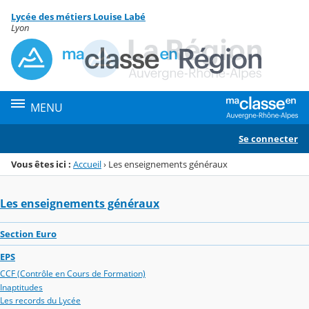
Panneau de gestion des cookies
Lycée des métiers Louise Labé
Menu de la rubrique
Contenu
Lyon
MENU
Se connecter
Vous êtes ici :
Accueil
›
Les enseignements généraux
Les enseignements généraux
Section Euro
EPS
CCF (Contrôle en Cours de Formation)
Inaptitudes
Les records du Lycée